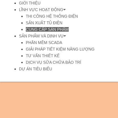
GIỚI THIỆU
LĨNH VỰC HOẠT ĐỘNG
THI CÔNG HỆ THỐNG ĐIỆN
SẢN XUẤT TỦ ĐIỆN
CUNG CẤP SẢN PHẨM
SẢN PHẨM VÀ DỊNH VỤ
PHẦN MỀM SCADA
GIẢI PHÁP TIẾT KIỆM NĂNG LƯỢNG
TƯ VẤN THIẾT KẾ
DỊCH VỤ SỮA CHỮA BẢO TRÌ
DỰ ÁN TIÊU BIỂU