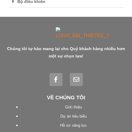
Bộ điều khiển
Chúng tôi tự hào mang lại cho Quý khách hàng nhiều hơn
một sự chọn lựa!
F
E
a
n
c
v
e
e
VỀ CHÚNG TÔI
b
l
o
o
Giới thiệu
o
p
k
e
Dự án tiêu biểu
-
Hồ sơ năng lực
f