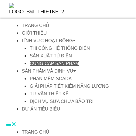
Skip
to
content
Menu
TRANG CHỦ
GIỚI THIỆU
LĨNH VỰC HOẠT ĐỘNG
THI CÔNG HỆ THỐNG ĐIỆN
SẢN XUẤT TỦ ĐIỆN
CUNG CẤP SẢN PHẨM
SẢN PHẨM VÀ DỊNH VỤ
PHẦN MỀM SCADA
GIẢI PHÁP TIẾT KIỆM NĂNG LƯỢNG
TƯ VẤN THIẾT KẾ
DỊCH VỤ SỮA CHỮA BẢO TRÌ
DỰ ÁN TIÊU BIỂU
TRANG CHỦ