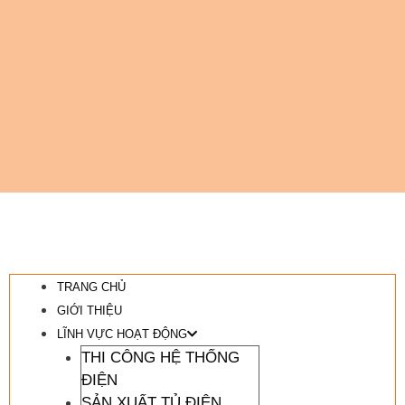
TRANG CHỦ
GIỚI THIỆU
LĨNH VỰC HOẠT ĐỘNG
THI CÔNG HỆ THỐNG
ĐIỆN
SẢN XUẤT TỦ ĐIỆN