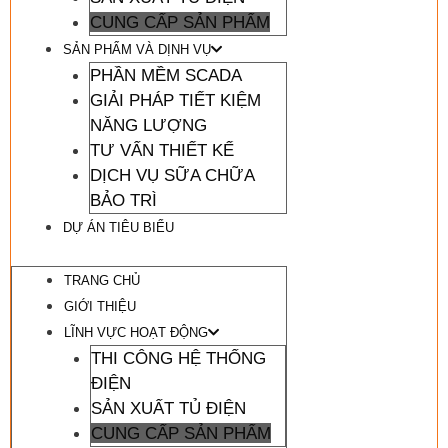
CUNG CẤP SẢN PHẨM
SẢN PHẨM VÀ DỊNH VỤ
PHẦN MỀM SCADA
GIẢI PHÁP TIẾT KIỆM
NĂNG LƯỢNG
TƯ VẤN THIẾT KẾ
DỊCH VỤ SỮA CHỮA
BẢO TRÌ
DỰ ÁN TIÊU BIỂU
TRANG CHỦ
GIỚI THIỆU
LĨNH VỰC HOẠT ĐỘNG
THI CÔNG HỆ THỐNG
ĐIỆN
SẢN XUẤT TỦ ĐIỆN
CUNG CẤP SẢN PHẨM